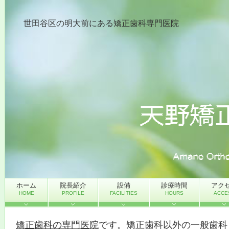
世田谷区の明大前にある矯正歯科専門医院
ホーム
院長紹介
設備
診療時間
アク
HOME
PROFILE
FACILITIES
HOURS
ACCE
矯正歯科の専門医院
です。矯正歯科以外の一般歯科