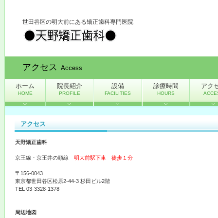
世田谷区の明大前にある矯正歯科専門医院
アクセス
Access
ホーム
院長紹介
設備
診療時間
アク
HOME
PROFILE
FACILITIES
HOURS
ACCE
アクセス
天野矯正歯科
京王線・京王井の頭線
明大前駅下車 徒歩１分
〒156-0043
東京都世田谷区松原2-44-3 杉田ビル2階
TEL 03-3328-1378
周辺地図